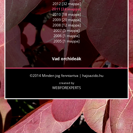
2012 [32 mappa]
2011 [24 mappa]
2010 [18 mappa]
2009 [20 mappa]
2008 [12 mappa]
2007 [5 mappa]
2006 [1 mappa]
2005 [1 mappa]
Vad orchideák
©2014 Minden jog fenntartva |
hajoazido.hu
created by
WEBFOREXPERTS