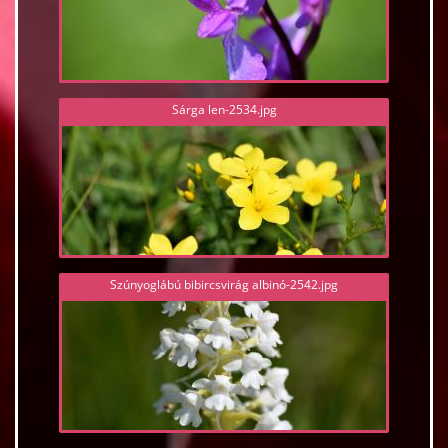
Sárga len-2534.jpg
Szúnyoglábú bibircsvirág albinó-2542.jpg