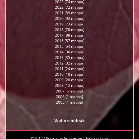
2023 [74 mappa]
2022 [72 mappa]
2021 [89 mappa]
2020 [92 mappa]
2019 [73 mappa]
2018 [76 mappa]
2017 [88 mappa]
2016 [57 mappa]
2015 [54 mappa]
2014 [36 mappa]
2013 [35 mappa]
2012 [32 mappa]
2011 [24 mappa]
2010 [18 mappa]
2009 [20 mappa]
2008 [12 mappa]
2007 [5 mappa]
2006 [1 mappa]
2005 [1 mappa]
Vad orchideák
©2014 Minden jog fenntartva |
hajoazido.hu