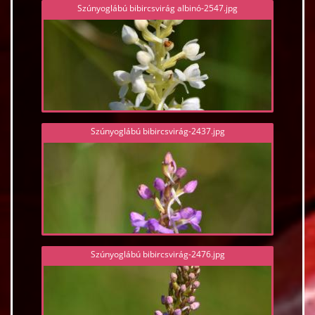
Szúnyoglábú bibircsvirág albinó-2547.jpg
Szúnyoglábú bibircsvirág-2437.jpg
Szúnyoglábú bibircsvirág-2476.jpg