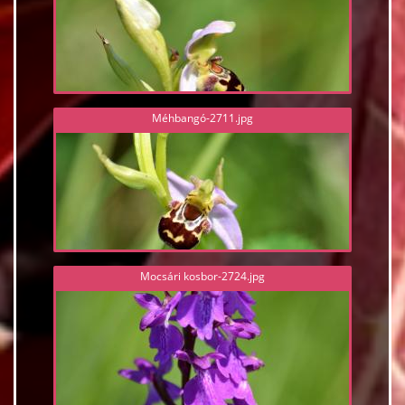
Méhbangó-2711.jpg
Mocsári kosbor-2724.jpg