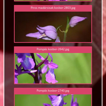
Piros madársisak kosbor-2803.jpg
Pompás kosbor-2642.jpg
Pompás kosbor-2740.jpg