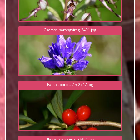
Csomós harangvirág-2491.jpg
Farkas boroszlán-2747.jpg
Illatos bibircsvirág-2481.jpg