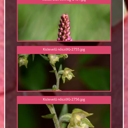
Kislevelű nőszőfű-2755.jpg
Kislevelű nőszőfű-2756.jpg