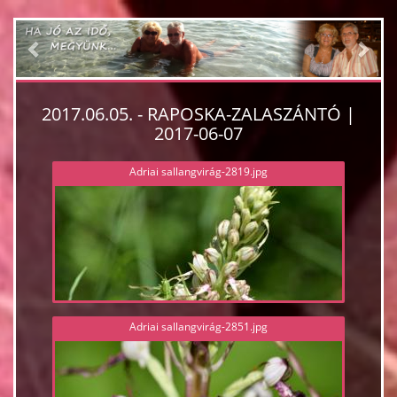
Previous
Nex
2017.06.05. - RAPOSKA-ZALASZÁNTÓ |
2017-06-07
Adriai sallangvirág-2819.jpg
Adriai sallangvirág-2851.jpg