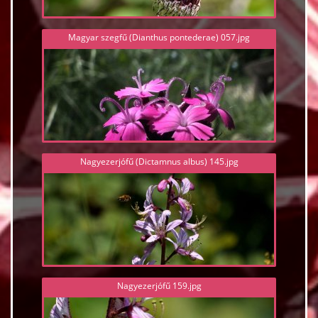
Magyar szegfű (Dianthus pontederae) 057.jpg
Nagyezerjófű (Dictamnus albus) 145.jpg
Nagyezerjófű 159.jpg