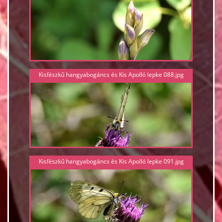
Kisfészkű hangyabogáncs és Kis Apolló lepke 088.jpg
Kisfészkű hangyabogáncs és Kis Apolló lepke 091.jpg