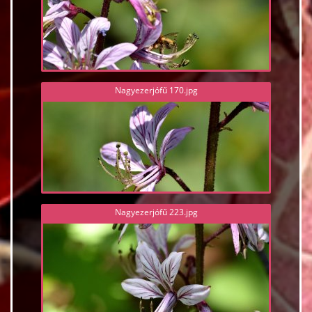
Nagyezerjófű 170.jpg
Nagyezerjófű 223.jpg