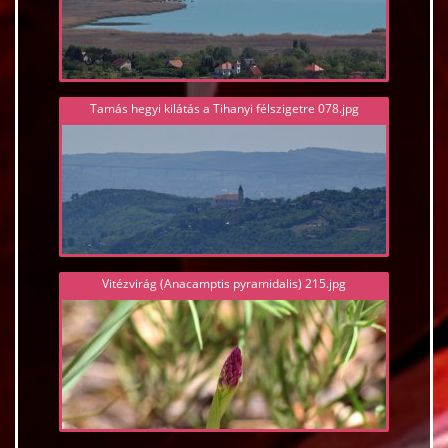
Tamás hegyi kilátás a Tihanyi félszigetre 078.jpg
Vitézvirág (Anacamptis pyramidalis) 215.jpg