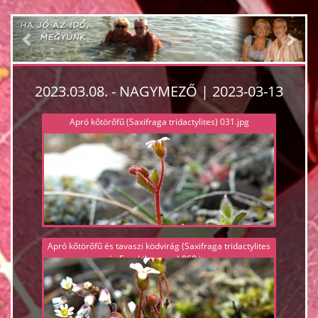
Previous
Nex
2023.03.08. - NAGYMEZŐ | 2023-03-13
Apró kőtörőfű (Saxifraga tridactylites) 031.jpg
Apró kőtörőfű és tavaszi ködvirág (Saxifraga tridactylites
és Erophila verna) 060.jpg