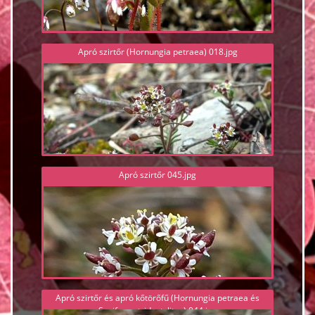
Apró szirtőr (Hornungia petraea) 018.jpg
Apró szirtőr 045.jpg
Apró szirtőr és apró kőtörőfű (Hornungia petraea és
Saxifraga tridactylites) 044.jpg