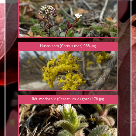
Húsos som (Cornus mas) 068.jpg
Réti madárhúr (Cerastium vulgare) 178.jpg