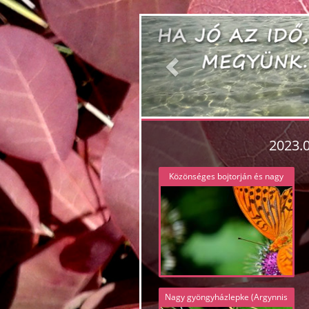
Previous
2023.
Közönséges bojtorján és nagy
gyöngyházlepke (Arctium lappa
és Argynnis paphia) 5928.JPG
Nagy gyöngyházlepke (Argynnis