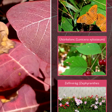
paphia) 5955.JPG
Ükörkelonc (Lonicera xylosteum)
5967.JPG
Zefírvirág (Zephyranthes
carinata) 9977.JPG