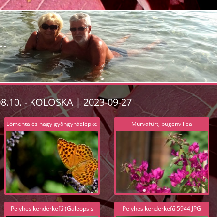
08.10. - KOLOSKA | 2023-09-27
Lómenta és nagy gyöngyházlepke
Murvafürt, bugenvillea
(Mentha longifolia és Argynnis
(Bougainvillea glabra) 5921.JPG
paphia) 5933.JPG
Pelyhes kenderkefű (Galeopsis
Pelyhes kenderkefű 5944.JPG