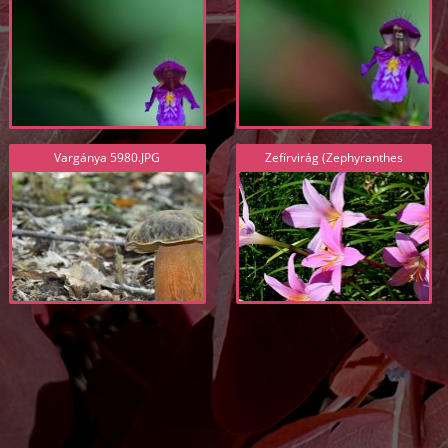
pubescens) 5941.JPG
Vargánya 5980.JPG
Zefírvirág (Zephyranthes
carinata) 5916.JPG