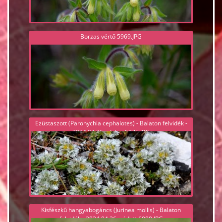
Borzas vértő 5969.JPG
Ezüstaszott (Paronychia cephalotes) - Balaton felvidék -
2024.04.26, védett 5975.JPG
Kisfészkű hangyabogáncs (Jurinea mollis) - Balaton
felvidék - 2024.04.26, védett 6000.JPG