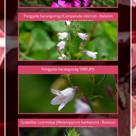
Pongyola harangvirág (Campanula sibirica) - Balaton
felvidék - 2024.04.26 5977.JPG
Pongyola harangvirág 5980.JPG
Szakállas csormolya (Melampyrum barbatum) - Balaton
felvidék - 2024.04.26 5959.JPG