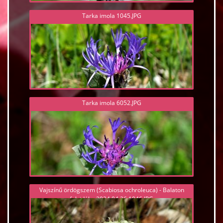
Tarka imola 1045.JPG
Tarka imola 6052.JPG
Vajszínű ördögszem (Scabiosa ochroleuca) - Balaton
felvidék - 2024.04.26 1046.JPG