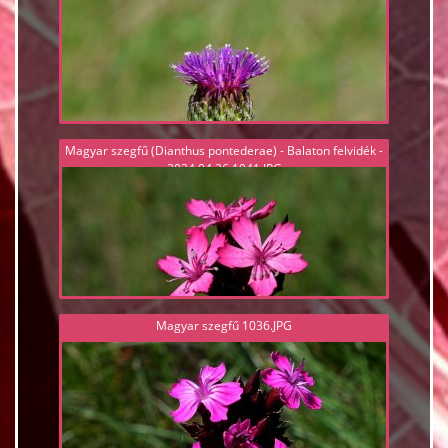
Magyar szegfű (Dianthus pontederae) - Balaton felvidék -
2024.04.26 1041.JPG
Magyar szegfű 1036.JPG