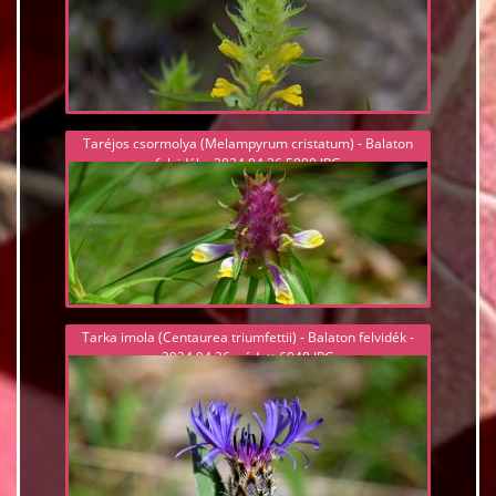
Taréjos csormolya (Melampyrum cristatum) - Balaton
felvidék - 2024.04.26 5990.JPG
Tarka imola (Centaurea triumfettii) - Balaton felvidék -
2024.04.26, védett 6048.JPG