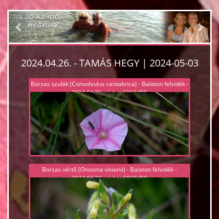
Previous
Nex
2024.04.26. - TAMÁS HEGY | 2024-05-03
Borzas szulák (Convolvulus cantabrica) - Balaton felvidék -
2024.04.26, védett 5962.JPG
Borzas vértő (Onosma visianii) - Balaton felvidék -
2024.04.26, védett 5968.JPG