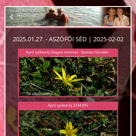
Previous
Nex
2025.01.27. - ASZÓFŐI SÉD | 2025-02-02
Apró tyúktaréj (Gagea minima) - Balaton felvidék -
2025.01.27 2338.JPG
Apró tyúktaréj 2334.JPG