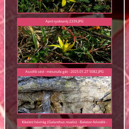
Apró tyúktaréj 2339.JPG
Aszófői séd - mésztufa gát - 2025.01.27 5082.JPG
Kikeleti hóvirág (Galanthus nivalis) - Balaton felvidék -
2025.01.27, védett 5074.JPG