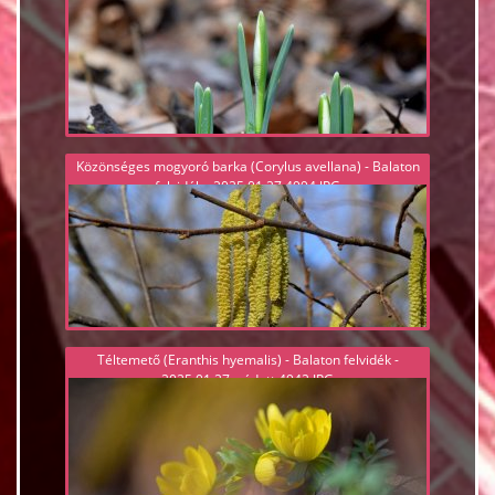
Közönséges mogyoró barka (Corylus avellana) - Balaton
felvidék - 2025.01.27 4994.JPG
Téltemető (Eranthis hyemalis) - Balaton felvidék -
2025.01.27, védett 4942.JPG