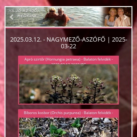
Previous
Nex
2025.03.12. - NAGYMEZŐ-ASZÓFŐ | 2025-
03-22
Apró szirtőr (Hornungia petraea) - Balaton felvidék -
2025.03.12 2623.JPG
Bíboros kosbor (Orchis purpurea) - Balaton felvidék -
2025.03.12, védett 6996.JPG