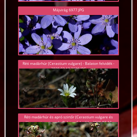
Májvirág 6977.JPG
Réti madárhúr (Cerastium vulgare) - Balaton felvidék -
2025.03.12 2620.JPG
Réti madárhúr és apró szirtőr (Cerastium vulgare és
Hornungia petraea) - Balaton felvidék - 2025.03.12
2638.JPG