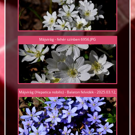
Májvirág - fehér színben 6956.JPG
Májvirág (Hepatica nobilis) - Balaton felvidék - 2025.03.12,
védett 6965.JPG