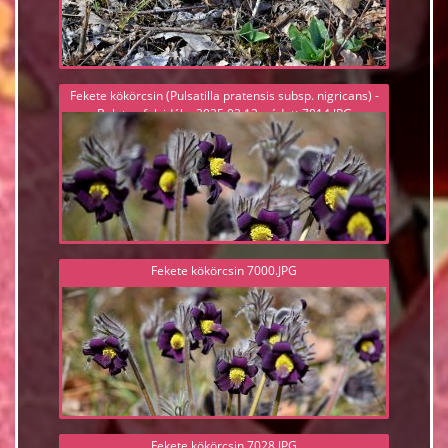
Fekete kökörcsin (Pulsatilla pratensis subsp. nigricans) -
Balaton felvidék - 2025.03.12, védett 7014.JPG
Fekete kökörcsin 7000.JPG
Fekete kökörcsin 7028.JPG