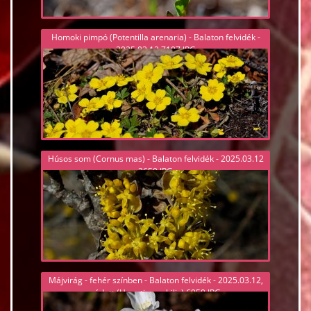
Homoki pimpó (Potentilla arenaria) - Balaton felvidék -
2025.03.12 7107.JPG
Húsos som (Cornus mas) - Balaton felvidék - 2025.03.12
2659.JPG
Májvirág - fehér színben - Balaton felvidék - 2025.03.12,
védett (Hepatica nobilis) 6950.JPG