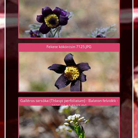
Fekete kökörcsin 7125.JPG
Galléros tarsóka (Thlaspi perfoliatum) - Balaton felvidék -
2025.03.12 7127.JPG