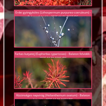
Erdei gyöngyköles (Lithospermum purpureo-coeruleum) -
Balaton felvidék - 2025.11.01 8337.JPG
Farkas kutyatej (Euphorbia cyparissias) - Balaton felvidék -
2025.11.01 8395.JPG
Közönséges napvirág (Helianthemum ovatum) - Balaton
felvidék - 2025.11.01 8404.JPG