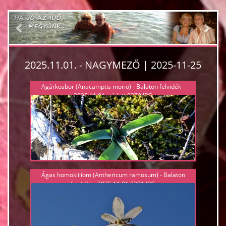
Previous
Nex
2025.11.01. - NAGYMEZŐ | 2025-11-25
Agárkosbor (Anacamptis morio) - Balaton felvidék -
2025.11.01, védett 8379.JPG
Ágas homokliliom (Anthericum ramosum) - Balaton
felvidék - 2025.11.01 8391.JPG