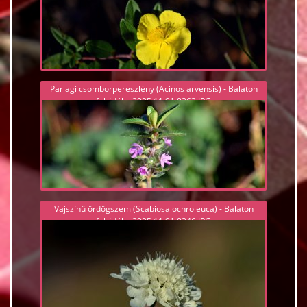
Parlagi csomborpereszlény (Acinos arvensis) - Balaton
felvidék - 2025.11.01 8363.JPG
Vajszínű ördögszem (Scabiosa ochroleuca) - Balaton
felvidék - 2025.11.01 8346.JPG