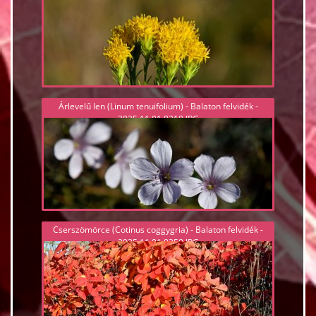
Árlevelű len (Linum tenuifolium) - Balaton felvidék -
2025.11.01 8310.JPG
Cserszömörce (Cotinus coggygria) - Balaton felvidék -
2025.11.01 8358.JPG