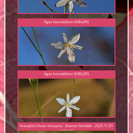
Ágas homokliliom 8384.JPG
Ágas homokliliom 8386.JPG
Aranyfürt (Aster linosyris) - Balaton felvidék - 2025.11.01
8371.JPG